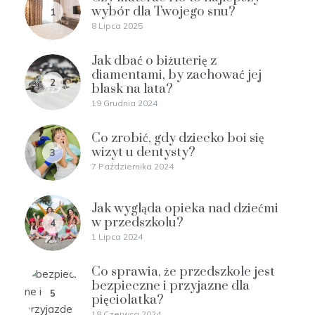
wybór dla Twojego snu?
1
8 Lipca 2025
Jak dbać o biżuterię z
diamentami, by zachować jej
2
blask na lata?
19 Grudnia 2024
Co zrobić, gdy dziecko boi się
wizyt u dentysty?
3
7 Października 2024
Jak wygląda opieka nad dziećmi
w przedszkolu?
4
1 Lipca 2024
Co sprawia, że przedszkole jest
bezpieczne i przyjazne dla
5
pięciolatka?
18 Czerwca 2024