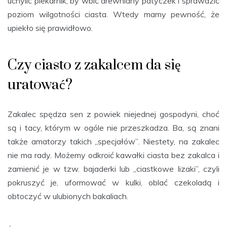
uchylić piekarnik, by wbić drewniany patyczek i sprawdzić
poziom wilgotności ciasta. Wtedy mamy pewność, że
upiekło się prawidłowo.
Czy ciasto z zakalcem da się
uratować?
Zakalec spędza sen z powiek niejednej gospodyni, choć
są i tacy, którym w ogóle nie przeszkadza. Ba, są znani
także amatorzy takich „specjałów”. Niestety, na zakalec
nie ma rady. Możemy odkroić kawałki ciasta bez zakalca i
zamienić je w tzw. bajaderki lub „ciastkowe lizaki”, czyli
pokruszyć je, uformować w kulki, oblać czekoladą i
obtoczyć w ulubionych bakaliach.