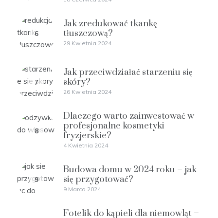
Jak zredukować tkankę
tłuszczową?
6
29 Kwietnia 2024
Jak przeciwdziałać starzeniu się
skóry?
7
26 Kwietnia 2024
Dlaczego warto zainwestować w
profesjonalne kosmetyki
8
fryzjerskie?
4 Kwietnia 2024
Budowa domu w 2024 roku – jak
się przygotować?
9
9 Marca 2024
Fotelik do kąpieli dla niemowląt –