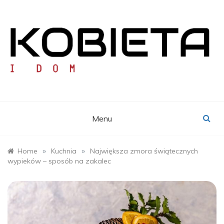
Skip
to
content
KOBIETA I DOM
Portal Pań Domu
Menu
»
»
Home
Kuchnia
Największa zmora świątecznych
wypieków – sposób na zakalec