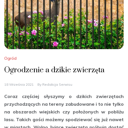
Ogród
Ogrodzenie a dzikie zwierzęta
18 Września 2021
By
Redakcja Serwisu
Coraz częściej słyszymy o dzikich zwierzętach
przychodzących na tereny zabudowane i to nie tylko
na obszarach wiejskich czy położonych w pobliżu
lasu. Takich gości możemy spodziewać się już nawet
w miastach. Wolno żyjące zwierzęta próbują dostać