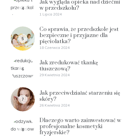
Jak wygląda opieka nad dziećmi
w przedszkolu?
4
1 Lipca 2024
Co sprawia, że przedszkole jest
bezpieczne i przyjazne dla
5
pięciolatka?
18 Czerwca 2024
Jak zredukować tkankę
tłuszczową?
6
29 Kwietnia 2024
Jak przeciwdziałać starzeniu się
skóry?
7
26 Kwietnia 2024
Dlaczego warto zainwestować w
profesjonalne kosmetyki
8
fryzjerskie?