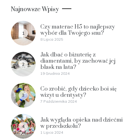
Najnowsze Wpisy
Czy materac H5 to najlepszy
wybór dla Twojego snu?
1
8 Lipca 2025
Jak dbać o biżuterię z
diamentami, by zachować jej
2
blask na lata?
19 Grudnia 2024
Co zrobić, gdy dziecko boi się
wizyt u dentysty?
3
7 Października 2024
Jak wygląda opieka nad dziećmi
w przedszkolu?
4
1 Lipca 2024