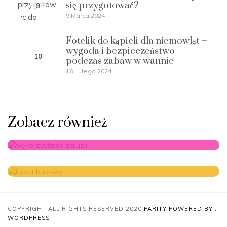
się przygotować?
9
9 Marca 2024
Fotelik do kąpieli dla niemowląt –
wygoda i bezpieczeństwo
10
podczas zabaw w wannie
16 Lutego 2024
Zobacz również
COPYRIGHT ALL RIGHTS RESERVED 2020
PARITY
POWERED BY :
Najnowsze trendy w aranżacji
WORDPRESS