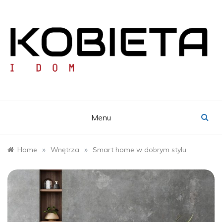
Skip
to
content
KOBIETA I DOM
Portal Pań Domu
Menu
»
»
Home
Wnętrza
Smart home w dobrym stylu