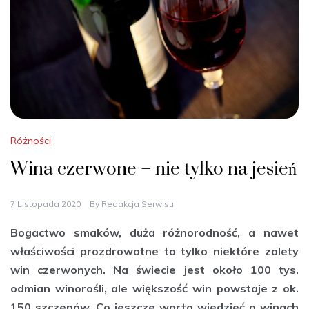
Różności
Wina czerwone – nie tylko na jesień
7 Listopada 2020
By
Redakcja Serwisu
Bogactwo smaków, duża różnorodność, a nawet
właściwości prozdrowotne to tylko niektóre zalety
win czerwonych. Na świecie jest około 100 tys.
odmian winorośli, ale większość win powstaje z ok.
150 szczepów. Co jeszcze warto wiedzieć o winach