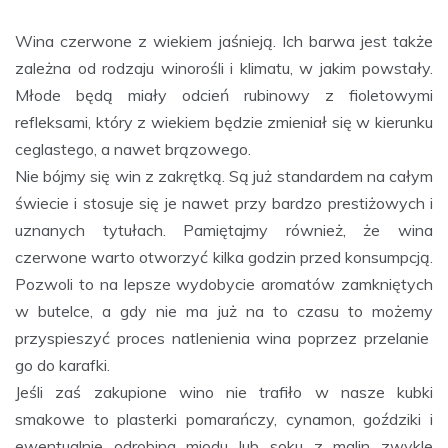
Wina czerwone z wiekiem jaśnieją. Ich barwa jest także
zależna od rodzaju winorośli i klimatu, w jakim powstały.
Młode będą miały odcień rubinowy z fioletowymi
refleksami, który z wiekiem będzie zmieniał się w kierunku
ceglastego, a nawet brązowego.
Nie bójmy się win z zakrętką. Są już standardem na całym
świecie i stosuje się je nawet przy bardzo prestiżowych i
uznanych tytułach. Pamiętajmy również, że wina
czerwone warto otworzyć kilka godzin przed konsumpcją.
Pozwoli to na lepsze wydobycie aromatów zamkniętych
w butelce, a gdy nie ma już na to czasu to możemy
przyspieszyć proces natlenienia wina poprzez przelanie
go do karafki.
Jeśli zaś zakupione wino nie trafiło w nasze kubki
smakowe to plasterki pomarańczy, cynamon, goździki i
ewentualnie odrobina miodu lub soku z malin zwykle