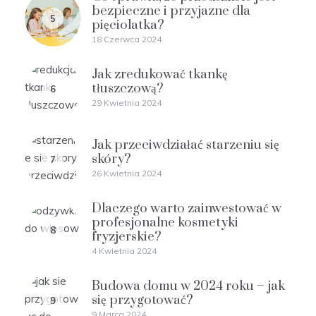
bezpieczne i przyjazne dla
5
pięciolatka?
18 Czerwca 2024
Jak zredukować tkankę
tłuszczową?
6
29 Kwietnia 2024
Jak przeciwdziałać starzeniu się
skóry?
7
26 Kwietnia 2024
Dlaczego warto zainwestować w
profesjonalne kosmetyki
8
fryzjerskie?
4 Kwietnia 2024
Budowa domu w 2024 roku – jak
się przygotować?
9
9 Marca 2024