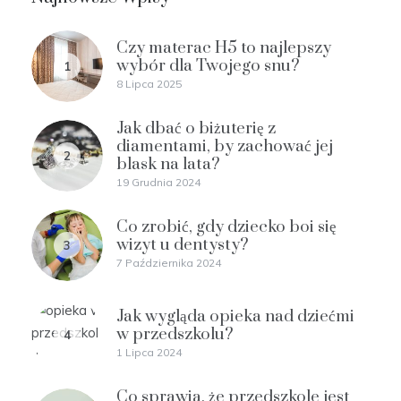
Czy materac H5 to najlepszy
wybór dla Twojego snu?
1
8 Lipca 2025
Jak dbać o biżuterię z
diamentami, by zachować jej
2
blask na lata?
19 Grudnia 2024
Co zrobić, gdy dziecko boi się
wizyt u dentysty?
3
7 Października 2024
Jak wygląda opieka nad dziećmi
w przedszkolu?
4
1 Lipca 2024
Co sprawia, że przedszkole jest