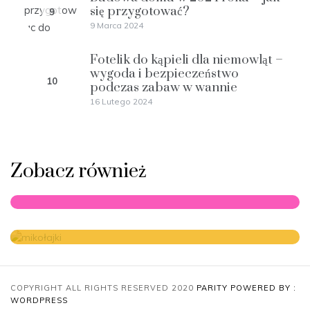
się przygotować?
9
9 Marca 2024
Fotelik do kąpieli dla niemowląt –
wygoda i bezpieczeństwo
10
podczas zabaw w wannie
16 Lutego 2024
Zobacz również
Zastosowanie technik biofeedbacku
COPYRIGHT ALL RIGHTS RESERVED 2020
PARITY
POWERED BY :
WORDPRESS