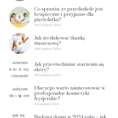
Co sprawia, że przedszkole jest
bezpieczne i przyjazne dla
5
pięciolatka?
18 Czerwca 2024
Jak zredukować tkankę
tłuszczową?
6
29 Kwietnia 2024
Jak przeciwdziałać starzeniu się
skóry?
7
26 Kwietnia 2024
Dlaczego warto zainwestować w
profesjonalne kosmetyki
8
fryzjerskie?
4 Kwietnia 2024
Budowa domu w 2024 roku – jak