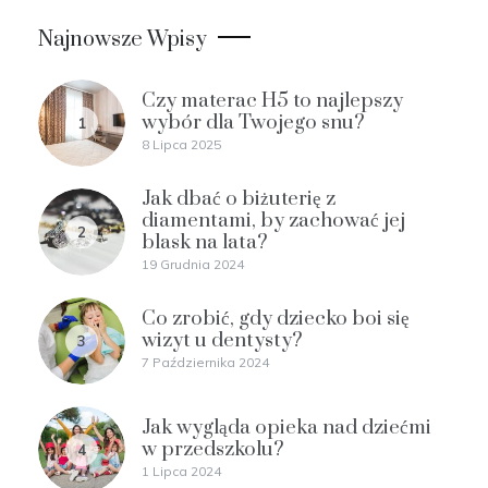
Najnowsze Wpisy
Czy materac H5 to najlepszy
wybór dla Twojego snu?
1
8 Lipca 2025
Jak dbać o biżuterię z
diamentami, by zachować jej
2
blask na lata?
19 Grudnia 2024
Co zrobić, gdy dziecko boi się
wizyt u dentysty?
3
7 Października 2024
Jak wygląda opieka nad dziećmi
w przedszkolu?
4
1 Lipca 2024