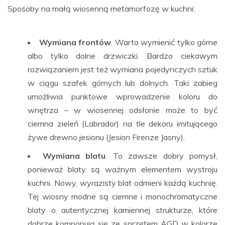
Sposoby na małą wiosenną metamorfozę w kuchni:
Wymiana frontów
. Warto wymienić tylko górne
albo tylko dolne drzwiczki. Bardzo ciekawym
rozwiązaniem jest też wymiana pojedynczych sztuk
w ciągu szafek górnych lub dolnych. Taki zabieg
umożliwia punktowe wprowadzenie koloru do
wnętrza – w wiosennej odsłonie może to być
ciemna zieleń (Labrador) na tle dekoru imitującego
żywe drewno jesionu (Jesion Firenze Jasny).
Wymiana blatu
. To zawsze dobry pomysł,
ponieważ blaty są ważnym elementem wystroju
kuchni. Nowy, wyrazisty blat odmieni każdą kuchnię.
Tej wiosny modne są ciemne i monochromatyczne
blaty o autentycznej kamiennej strukturze, które
dobrze komponują się ze sprzętem AGD w kolorze