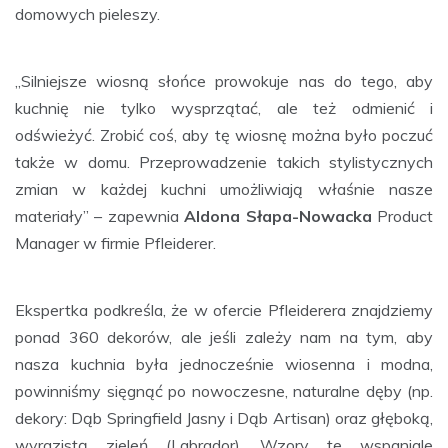
domowych pieleszy.
„Silniejsze wiosną słońce prowokuje nas do tego, aby
kuchnię nie tylko wysprzątać, ale też odmienić i
odświeżyć. Zrobić coś, aby tę wiosnę można było poczuć
także w domu. Przeprowadzenie takich stylistycznych
zmian w każdej kuchni umożliwiają właśnie nasze
materiały” – zapewnia
Aldona Słapa-Nowacka
Product
Manager w firmie Pfleiderer.
Ekspertka podkreśla, że w ofercie Pfleiderera znajdziemy
ponad 360 dekorów, ale jeśli zależy nam na tym, aby
nasza kuchnia była jednocześnie wiosenna i modna,
powinniśmy sięgnąć po nowoczesne, naturalne dęby (np.
dekory: Dąb Springfield Jasny i Dąb Artisan) oraz głęboką,
wyrazistą zieleń (Labrador). Wzory te wspaniale