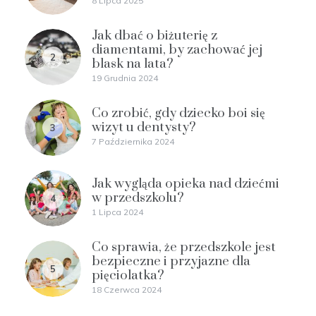
8 Lipca 2025
Jak dbać o biżuterię z
diamentami, by zachować jej
2
blask na lata?
19 Grudnia 2024
Co zrobić, gdy dziecko boi się
wizyt u dentysty?
3
7 Października 2024
Jak wygląda opieka nad dziećmi
w przedszkolu?
4
1 Lipca 2024
Co sprawia, że przedszkole jest
bezpieczne i przyjazne dla
5
pięciolatka?
18 Czerwca 2024