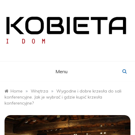
Skip
to
content
KOBIETA I DOM
Portal Pań Domu
Menu
»
»
Home
Wnętrza
Wygodne i dobre krzesła do sali
konferencyjne. Jak je wybrać i gdzie kupić krzesła
konferencyjne?