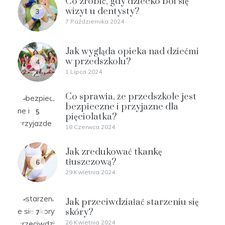
Co zrobić, gdy dziecko boi się
wizyt u dentysty?
3
7 Października 2024
Jak wygląda opieka nad dziećmi
w przedszkolu?
4
1 Lipca 2024
Co sprawia, że przedszkole jest
bezpieczne i przyjazne dla
5
pięciolatka?
18 Czerwca 2024
Jak zredukować tkankę
tłuszczową?
6
29 Kwietnia 2024
Jak przeciwdziałać starzeniu się
skóry?
7
26 Kwietnia 2024